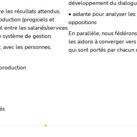
développement du dialogue
e les résultats attendus,
• aidante pour analyser les p
duction (progiciels et
oppositions
l entre les salariés/services,
En parallèle, nous fédérons
e système de gestion.
les aidons à converger vers 
, avec les personnes,
qui sont portés par chacun
production
és