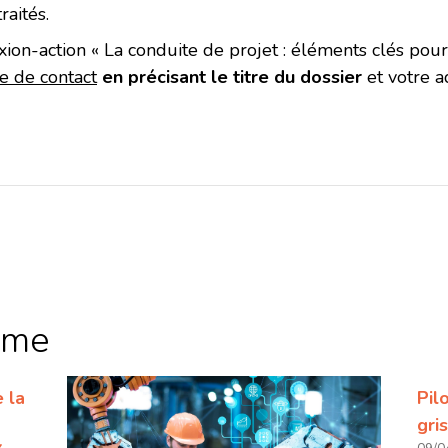
raités.
xion-action « La conduite de projet : éléments clés pour
e de contact
en précisant le titre du dossier
et votre a
r
ème
 la
Pil
gri